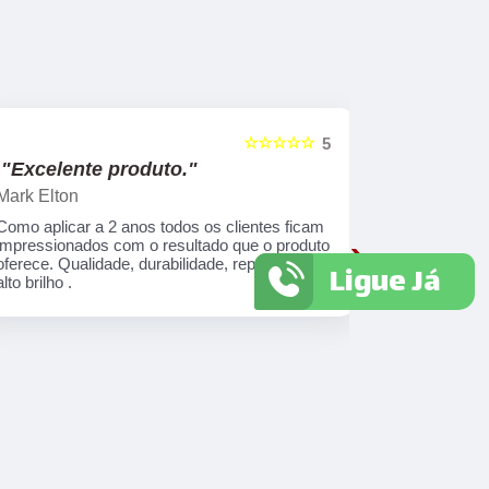
☆☆☆☆☆
5
"Excelente produto."
"O melho
mercado
Mark Elton
Jonatas C
Como aplicar a 2 anos todos os clientes ficam
›
impressionados com o resultado que o produto
Fiz a aplic
oferece. Qualidade, durabilidade, repelência é
surpreendid
Ligue Já
alto brilho .
proporcion
também con