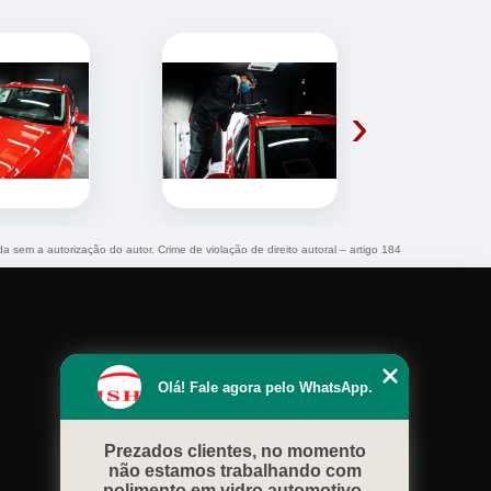
›
da sem a autorização do autor. Crime de violação de direito autoral – artigo 184
Olá! Fale agora pelo WhatsApp.
Prezados clientes, no momento
não estamos trabalhando com
polimento em vidro automotivo.