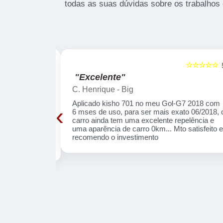
todas as suas dúvidas sobre os trabalhos 
☆☆☆☆☆
☆☆☆☆☆
5
"Excelente"
C. Henrique - Big
lhando 3 anos
Aplicado kisho 701 no meu Gol-G7 2018 com
‹
quase 300
6 mses de uso, para ser mais exato 06/2018, 
e da marca,
carro ainda tem uma excelente repelência e
arros e do
uma aparência de carro 0km... Mto satisfeito 
es que se dizem
recomendo o investimento