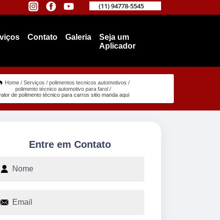
(11) 94778-5545
viços
Contato
Galeria
Seja um
Aplicador
Home
Serviços
polimentos tecnicos automotivos
polimento técnico automotivo para farol
valor de polimento técnico para carros sitio manda aqui
Entre em Contato