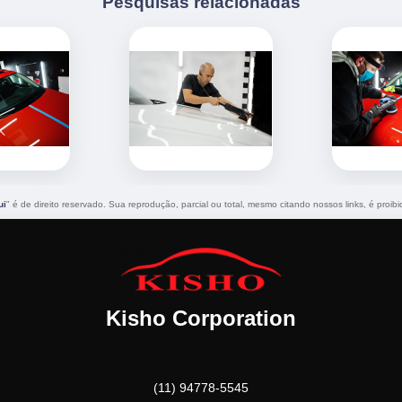
Pesquisas relacionadas
ui
" é de direito reservado. Sua reprodução, parcial ou total, mesmo citando nossos links, é proibi
Kisho Corporation
(11) 94778-5545