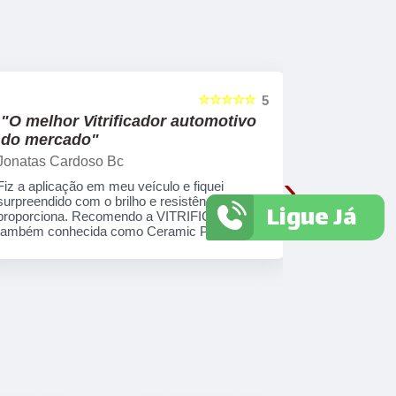
☆☆☆☆☆
5
"O melhor Vitrificador automotivo
"Recom
do mercado"
Lair Tozatti
Jonatas Cardoso Bc
Como profis
›
com esse pr
Fiz a aplicação em meu veículo e fiquei
carros, pos
surpreendido com o brilho e resistência que
Ligue Já
por experiê
proporciona. Recomendo a VITRIFICAÇÃO
Feedback po
também conhecida como Ceramic Protection
totalmente s