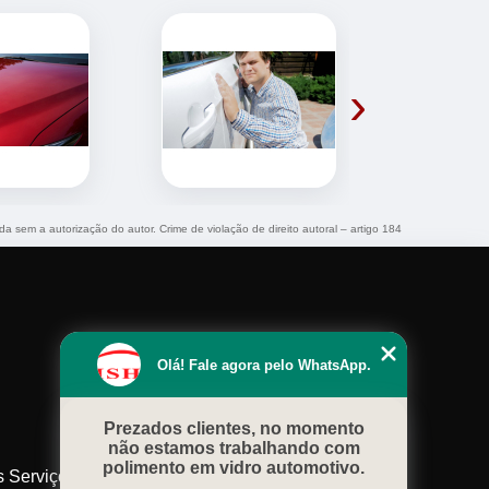
›
ida sem a autorização do autor. Crime de violação de direito autoral – artigo 184
Olá! Fale agora pelo WhatsApp.
Prezados clientes, no momento
não estamos trabalhando com
polimento em vidro automotivo.
s Serviços