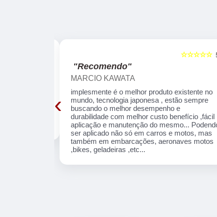
☆☆☆☆☆
☆☆☆☆☆
5
"Recomendo"
MARCIO KAWATA
7 2018 com 6
implesmente é o melhor produto existente no
‹
06/2018, o
mundo, tecnologia japonesa , estão sempre
pelência e uma
buscando o melhor desempenho e
feito e
durabilidade com melhor custo benefício ,fácil
aplicação e manutenção do mesmo... Podend
ser aplicado não só em carros e motos, mas
também em embarcações, aeronaves motos
,bikes, geladeiras ,etc...