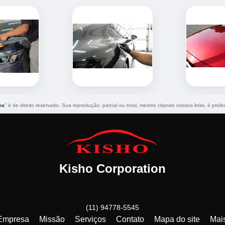
na
" é de direito reservado. Sua reprodução, parcial ou total, mesmo citando nossos links, é proib
Kisho Corporation
(11) 94778-5545
Empresa
Missão
Serviços
Contato
Mapa do site
Mai