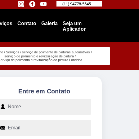
(11) 94778-5545
viços
Contato
Galeria
Seja um
Aplicador
me
Serviços
serviço de polimento de pinturas automotivas
serviço de polimento e revitalização de pintura
serviço de polimento e revitalização de pintura Londrina
Entre em Contato