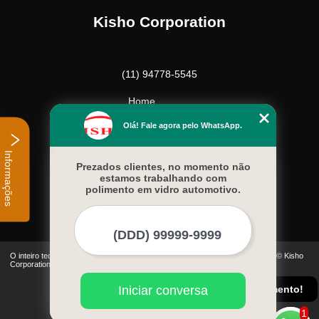
Kisho Corporation
(11) 94778-5545
Home
Empresa
Olá! Fale agora pelo WhatsApp.
Missão
Serviços
Informações
Prezados clientes, no momento não
Contato
estamos trabalhando com
Mapa do site
polimento em vidro automotivo.
Mais Serviços
O inteiro teor deste site está sujeito à proteção de direitos autorais. Copyright© Kisho
Corporation (Lei 9610 de 19/02/1998)
Conheça nossas regiões de atendimento!
Iniciar conversa
1