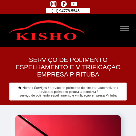
(11) 94778-5545
SERVIÇO DE POLIMENTO
ESPELHAMENTO E VITRIFICAÇÃO
EMPRESA PIRITUBA
Home
Serviços
serviço de polimento de pinturas automotivas
serviço de polimento pintura automotiva
serviço de polimento espelhamento e vitrificação empresa Pirituba