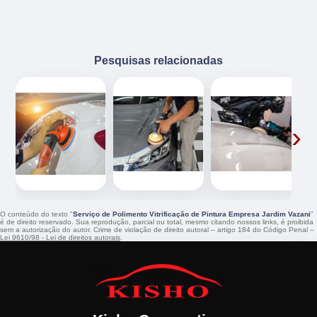
Pesquisas relacionadas
‹
›
O conteúdo do texto "
Serviço de Polimento Vitrificação de Pintura Empresa Jardim Vazani
"
é de direito reservado. Sua reprodução, parcial ou total, mesmo citando nossos links, é proibida
sem a autorização do autor. Crime de violação de direito autoral – artigo 184 do Código Penal –
Lei 9610/98 - Lei de direitos autorais
.