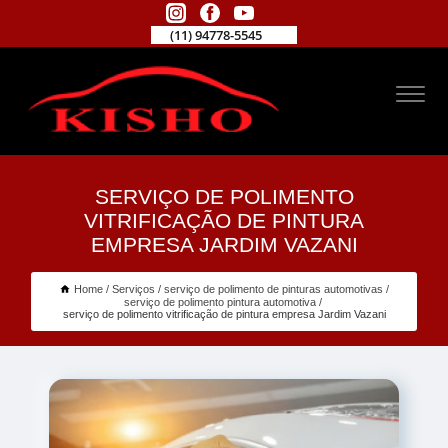
(11) 94778-5545
SERVIÇO DE POLIMENTO
VITRIFICAÇÃO DE PINTURA
EMPRESA JARDIM VAZANI
Home
Serviços
serviço de polimento de pinturas automotivas
serviço de polimento pintura automotiva
serviço de polimento vitrificação de pintura empresa Jardim Vazani