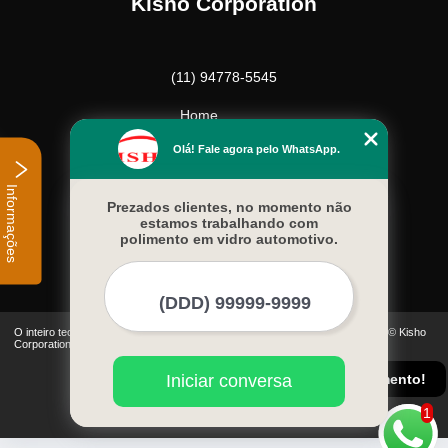
Kisho Corporation
(11) 94778-5545
Home
Empresa
Olá! Fale agora pelo WhatsApp.
Missão
Serviços
Informações
Contato
Prezados clientes, no momento não
estamos trabalhando com
Mapa do site
polimento em vidro automotivo.
Mais Serviços
O inteiro teor deste site está sujeito à proteção de direitos autorais. Copyright© Kisho
Corporation (Lei 9610 de 19/02/1998)
Conheça nossas regiões de atendimento!
Iniciar conversa
1