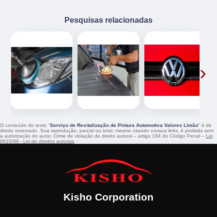
Pesquisas relacionadas
‹
›
O conteúdo do texto "
Serviço de Revitalização de Pintura Automotiva Valores Limão
" é de
direito reservado. Sua reprodução, parcial ou total, mesmo citando nossos links, é proibida sem
a autorização do autor. Crime de violação de direito autoral – artigo 184 do Código Penal –
Lei
9610/98 - Lei de direitos autorais
.
Kisho Corporation